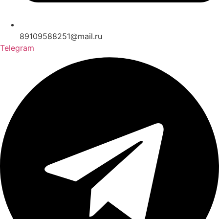
89109588251@mail.ru
Telegram