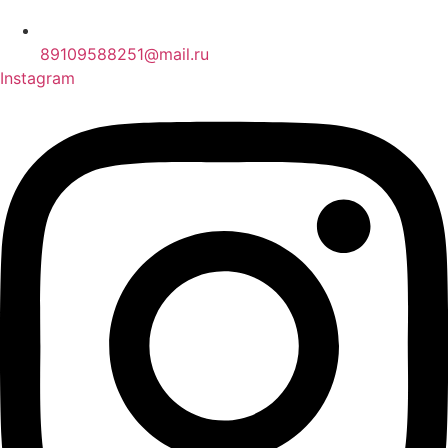
89109588251@mail.ru
Instagram